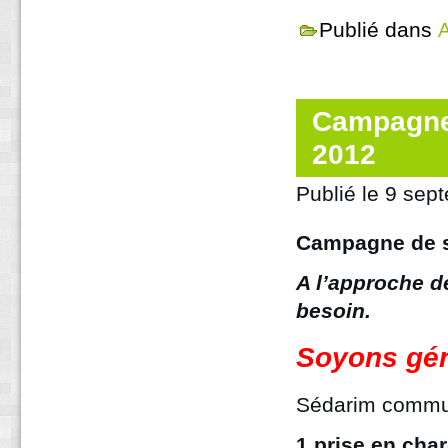
Publié dans
A
Campagne
2012
Publié le
9 sep
Campagne de s
A l’approche d
besoin.
Soyons gé
Sédarim commun
1 prise en char