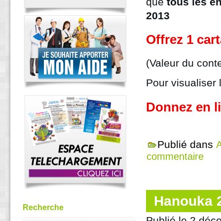
que
tous les en
2013
Offrez 1 car
(Valeur du cont
Pour visualiser 
Donnez en l
Publié dans
A
commentaire
Hanouka 
Recherche
Publié le
2 déc