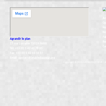
Ac
Qu
No
No
Fa
Agrandir le plan
Re
17 rue Lorraine 75019 PARIS
Co
Tél: +33 (0) 1 42 40 78 85
Fax: +33 (0) 1 42 03 10 87
Email:
contact@latableducoeur.org
Copyright © 2026 LATABLEDUCOEUR | All