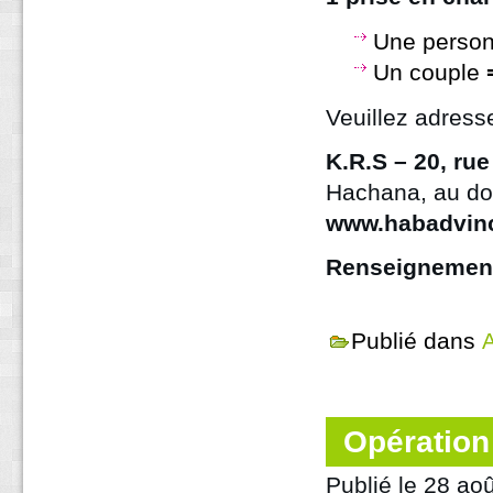
Une perso
Un couple
Veuillez adress
K.R.S – 20, ru
Hachana, au dos
www.habadvin
Renseignement
Publié dans
A
Opération
Publié le
28 aoû